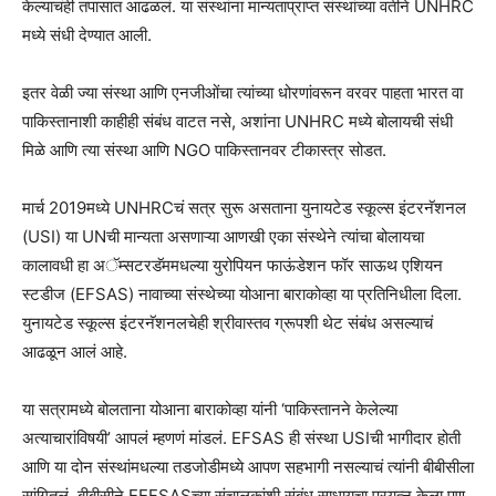
केल्याचंही तपासात आढळलं. या संस्थांना मान्यताप्राप्त संस्थांच्या वतीने UNHRC
मध्ये संधी देण्यात आली.
इतर वेळी ज्या संस्था आणि एनजीओंचा त्यांच्या धोरणांवरून वरवर पाहता भारत वा
पाकिस्तानाशी काहीही संबंध वाटत नसे, अशांना UNHRC मध्ये बोलायची संधी
मिळे आणि त्या संस्था आणि NGO पाकिस्तानवर टीकास्त्र सोडत.
मार्च 2019मध्ये UNHRCचं सत्र सुरू असताना युनायटेड स्कूल्स इंटरनॅशनल
(USI) या UNची मान्यता असणाऱ्या आणखी एका संस्थेने त्यांचा बोलायचा
कालावधी हा अॅम्सटरडॅममधल्या युरोपियन फाऊंडेशन फॉर साऊथ एशियन
स्टडीज (EFSAS) नावाच्या संस्थेच्या योआना बाराकोव्हा या प्रतिनिधीला दिला.
युनायटेड स्कूल्स इंटरनॅशनलचेही श्रीवास्तव ग्रूपशी थेट संबंध असल्याचं
आढळून आलं आहे.
या सत्रामध्ये बोलताना योआना बाराकोव्हा यांनी ‘पाकिस्तानने केलेल्या
अत्याचारांविषयी’ आपलं म्हणणं मांडलं. EFSAS ही संस्था USIची भागीदार होती
आणि या दोन संस्थांमधल्या तडजोडीमध्ये आपण सहभागी नसल्याचं त्यांनी बीबीसीला
सांगितलं. बीबीसीने EEFSASच्या संचालकांशी संबंध साधायचा प्रयत्न केला पण