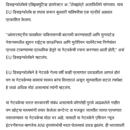
डिसइन्फोलॅबचे एक्झिक्युटिव्ह डायरेक्टर अॅलेक्झांद्रे अलाफिलिपे सांगतात. याच
EU डिसइन्फोलॅब हा तपास करून बुधवारी याविषयीचा एक प्रदीर्घ अहवाल
प्रकाशित केलाय.
“आंतरराष्ट्रीय पातळीवर पाकिस्तानची बदनामी करण्यासाठी आणि युनायटेड
नेशन्समधील ह्युमन राईट्स काऊन्सिल आणि युरोपियन पार्लमेंटच्या निर्णयांवर
प्रभाव टाकण्याच्या प्राथमिक हेतूने या नेटवर्कची रचना करण्यात आली होती,” असं
EU डिसइन्फोलॅबने म्हटलंय.
EU डिसइन्फोलॅबने हे नेटवर्क गेल्या वर्षी काही प्रमाणात उघडकीला आणलं होतं
पण या नेटवर्कच्या कामाचं स्वरूप बरंच विस्तारलं असून सुरुवातीला वाटलं त्यापेक्षा
हे जाळं अधिक मोठं असल्याचं त्यांनी म्हटलंय.
या नेटवर्कचा भारत सरकारशी संबंध असल्याचे कोणतेही पुरावे आढळलेले नाहीत
पण खोट्या माध्यमांनी तयार केलेला कन्टेन्ट वा मजकूर जास्तीत जास्त प्रमाणात
पसरवण्यावर या नेटवर्कचा मोठा भर आहे. यासाठी या नेटवर्कने एशियन न्यूज
इंटरनॅशनल म्हणजेच ANI वृत्तसंस्थेची मदत घेतल्याचं उघड झालंय. ही भारतातली