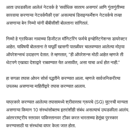
आता उघडकीला आलेलं नेटवर्क हे ‘सर्वाधिक सातत्य असणारं आणि गुंतागुंतीच्या
कारवाया करणाऱ्या नेटवर्कपैकी एक’ असल्याचं डिसइन्फर्मेशन नेटवर्कचे तज्ज्ञ
असणाऱ्या बेन निम्मो यांनी बीबीसीशी बोलताना सांगितलं.
निम्मो हे ग्राफिका नावाच्या डिजीटल मॉनिटरिंग फर्मचे इन्व्हेस्टिगेशन्स डायरेक्टर
आहेत. याविषयी बोलताना ते यापूर्वी खासगी पातळीवर चालवण्यात आलेल्या मोठ्या
ऑपरेशन्सचं उदाहरण देतात. ते म्हणतात, “ही ऑपरेशन्स मोठी आहेत म्हणजे ती
थेटपणे एखाद्या देशाद्वारे राबवण्यात येत असावीत, असा याचा अर्थ होत नाही.”
हा सगळा तपास ओपन सोर्स पद्धतीने करण्यात आला. म्हणजे सार्वजनिकरीत्या
उपलब्ध असणाऱ्या माहितीद्वारे तपास करण्यात आलाय.
याप्रकारे करण्यात आलेल्या तपासामध्ये श्रीवास्तव ग्रूपचे (SG) युएनची मान्यता
असणाऱ्या किमान 10 संस्थांसोबतच इतरांशीही संबंध असल्याचं उघडकीला आलंय.
आंतरराष्ट्रीय स्तरावर पाकिस्तानवर टीका करत भारताच्या हेतूंचा पुरस्कार
करण्यासाठी या संस्थांचा वापर केला जात होता.