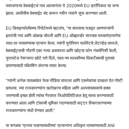
पसरवणाऱ्या वेबसाईटचं नाव आल्यानंतर मे 2020मध्ये EU क्रॉनिकल चा जन्म
झाला. आधीचीच वेबसाईट बंद करून नवीन नावाने सुरू करण्यात आली.
EU डिसइन्फोलॅबच्या रिपोर्टमध्ये म्हटलंय, “या कारवाया घडवून आणणाऱ्यांनी
इतरांची नावं आणि ओळख चोरली आणि EU ऑब्झरर्व्हर सारख्या माध्यमांप्रमाणेच
स्वतःला भासवण्याचा प्रयत्न केला. त्यांनी युरोपियन पार्लमेंटचे लेटरहेड वापरले,
वेबसाईट्सची नोंदणी एका नव्या अवतारात आणि खोट्या फोन नंबर्सनिशी केली,
युनायटेड नेशन्सना खोटे पत्ते दिले, स्वतःच्य मालकीच्या थिंकटँक्सची पुस्तकं
छापण्यासाठी पब्लिशिंग कंपन्या तयार केल्या.
“त्यांनी अनेक पातळ्यांवर फेक मीडिया वापरला आणि एकमेकांचा दाखला देत गोष्टी
छापल्या. ज्या राजकारण्यांना खरोखरच महिला आणि अल्पसंख्याकांचे हक्क
जपण्याची इच्छा होती त्यांचा गैरवापर जिओपोलिटिकल हेतू साध्य करण्यासाठी
करण्यात आला आणि टोकाची भूमिका गाठण्यासाठी कट्टर विचारसरण्याच्या
राजकारण्यांना संधी देण्यात आली.”
या सगळ्या ‘प्रभाव पाडण्यासाठीच्या’ प्रयत्नांना अधिकृत भासवण्यासाठी ANI