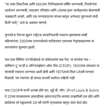
“या अशा थिंकटँक्स आणि NGOवर जिनिव्हामध्ये लॉबिंग करण्याची, निदर्शनांचं
आयोजन करण्याची, पत्रकार परिषदेत आणि UNच्या इतर कार्यक्रमांत बोलण्याची
जबाबदारी असते. आणि एक मान्यताप्राप्त संस्था म्हणून अनेकदा युएनमध्ये संधी
दिली जाते,” असं हा अहवाल म्हणतो.
युनायटेड नेशन्स ह्युमन राईट्स काऊन्सिलची स्थापना झाल्याच्या काही
महिन्यांनंतर 2005च्या उत्तरार्धामध्ये श्रीवास्तव ग्रूपच्या नेतृत्वाखालच्या या
कारवायांना सुरुवात झाली.
यात एका विशिष्ट एनजीओकडे या संशोधकांचं लक्ष गेलं. या संस्थेचं नाव –
कमिशन टू स्टडी द ऑर्गनायझेशन ऑफ पीस (CSOP). 1930च्या दशकात या
संस्थेची स्थापना करण्यात आली होती आणि 1975मध्ये तिला UNची मान्यता
मिळाली. पण त्यानंतर ही संस्था फारशी कार्यरत राहिली नाही.
याच CSOPचे माजी अध्यक्ष होते प्रा. लुई बी. सॉन. (Prof Louis B Sohn)
ते 20व्या शतकातल्या आघाडीच्या आंतरराष्ट्रीय कायदा तज्ज्ञांपैकी एक होते आणि
हार्वर्डच्या लॉ स्कूलमध्ये 39 वर्षं त्यांनी प्राध्यापक म्हणून काम केलं होतं.