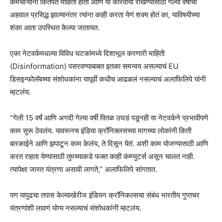
कर्मचाऱ्यांना कितपत माहिती होती आणि या कारवाया रोखण्यासाठी गेल्या वर्षीचा
अहवाल प्रसिद्ध झाल्यानंतर त्यांना काही करता येणं शक्य होतं का, याविषयीच्या
शंका आता उपस्थित केल्या जातायत.
एका नेटवर्कमधल्या विविध घटकांमध्ये दिशाभूल करणारी माहिती
(Disinformation) पसरवण्याबाबत इतका समन्वय असल्याचं EU
डिसइन्फोलॅबच्या संशोधकांना यापूर्वी कधीच आढळलं नसल्याचं अलाफिलिपे यांनी
म्हटलंय.
“गेली 15 वर्षं आणि अगदी गेल्या वर्षी पितळ उघडं पडूनही या नेटवर्कने प्रभावीपणे
काम सुरू ठेवलंय. यावरूनच इंडिया क्रॉनिक्लसच्या मागच्या लोकांनी किती
बारकाईने आणि झपाटून काम केलंय, ते दिसून येतं. अशी काम योजण्यासाठी आणि
करत राहता येण्यासाठी तुमच्याकडे फक्त काही कंम्प्युटर्स असून चालत नाही.
त्यापेक्षा जास्त यंत्रणा असावी लागते,” अलाफिलिपे सांगतात.
पण यापुढचा तपास केल्याखेरीज इंडियन क्रॉनिकल्सचा संबंध भारतीय गुप्तचर
यंत्रणांशी लावणं योग्य नसल्याचं संशोधकांनी म्हटलंय.