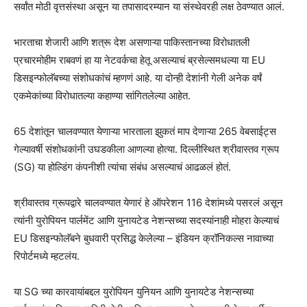
सर्वांत मोठी वृत्तसंस्था असून या तपासादरम्यान या संस्थेवरही लक्ष ठेवण्यात आलं.
भारताचा शेजारी आणि शत्रू देश असणाऱ्या पाकिस्तानच्या विरोधातली
प्रचारमोहीम राबवणं हा या नेटवर्कचा हेतू असल्याचं ब्रसेल्समधल्या या EU
डिसइन्फोलॅबच्या संशोधकांचं म्हणणं आहे. या दोन्ही देशांनी गेली अनेक वर्षं
एकमेकांच्या विरोधातल्या कहाण्या सांगितलेल्या आहेत.
65 देशांतून चालवण्यात येणाऱ्या भारताला झुकतं माप देणाऱ्या 265 वेबसाईट्स
गेल्यावर्षी संशोधकांनी उघडकीला आणल्या होत्या. दिल्लीस्थित श्रीवास्तव ग्रूप
(SG) या होल्डिंग कंपनीशी त्यांचा संबंध असल्याचं आढळलं होतं.
श्रीवास्तव ग्रूपद्वारे चालवण्यात येणारं हे ऑपरेशन 116 देशांमध्ये पसरलं असून
त्यांनी युरोपियन पार्लमेंट आणि युनायटेड नेशन्सच्या सदस्यांनाही मोहरा केल्याचं
EU डिसइन्फोलॅबने बुधवारी प्रसिद्ध केलेल्या – इंडियन क्रॉनिकल्स नावाच्या
रिपोर्टमध्ये म्हटलंय.
या SG च्या कारवायांबद्दल युरोपियन युनियन आणि युनायटेड नेशन्सच्या