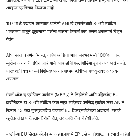
आम्हाला प्रतिसाद मिळाला नाही.
1971मध्ये स्थापन करण्यात आलेली ANI ही वृत्तसंस्थाही SGशी संबंधित
भारताच्या बाजूने झुकणाऱ्या मतांना चालना देण्याचं काम करत असल्याचं दिसून
येतंय.
ANI स्वतःचं वर्णन ‘भारत, दक्षिण आशिया आणि जगभरामध्ये 100पेक्षा जास्त
ब्युरोज असणारी दक्षिण आशियाची आघाडीची मल्टीमीडिया वृत्तसंस्था’ असं करते.
भारतातली वृत्त माध्यमं विशेषतः प्रसारमाध्यमं ANIच्या मजकुरावर अवलंबून
असतात.
मेंबर्स ऑफ द युरोपियन पार्लमेंट (MEPs) ने लिहीलेले आणि पहिल्यांदा EU
क्रॉनिकल या SGशी संबंधित फेक न्यूज साईटवर प्रसिद्ध झालेले लेख ANIने
किमान 13 वेळा पुनर्प्रकाशित केल्याचं EU डिसइन्फोलॅबला आढळलं. यातले
बहुतेक लेख पाकिस्तानविरोधी होते, तर काही चीन विरोधी होते.
यापूर्वीच्या EU डिसइन्फोलॅबच्या अहवालामध्ये EP टुडे या दिशाभूल करणारी माहिती