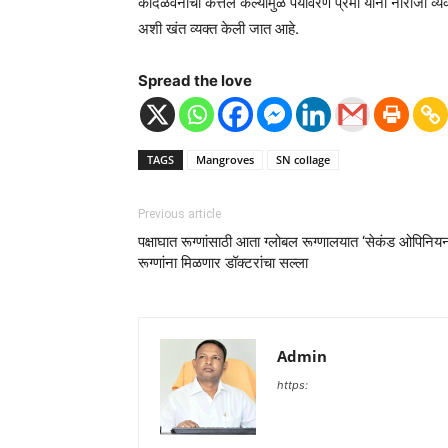
कांदळवनाची कत्तल केल्यामुळे पर्यावरण प्रेमी यांनी नाराजी
अशी खंत व्यक्त केली जात आहे.
Spread the love
TAGS
Mangroves
SN collage
Previous article
पक्षाघात रूग्णांसाठी आता ग्लोबल रूग्णालयात ‘सेकंड ओपिनि
रूग्णांना मिळणार डॉक्टरांचा सल्ला
Admin
https: