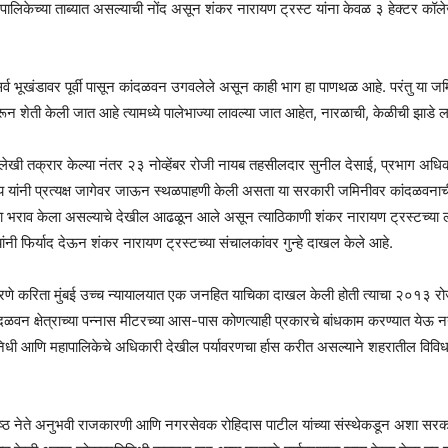
ालिकेच्या ताब्यात असल्याची नोंद असून शंकर नारायण ट्रस्ट यांना केवळ ३ हेक्टर कॉलेज
र्व भूखंडावर पूर्वी पासून कांदळवन उगवलेले असून काही भाग हा पाणथळ आहे. परंतु या ज
न शेती केली जात आहे त्यामध्ये पालेभाज्या लावल्या जात आहेत, नारळाची, केळीची झाड
 लेखी तक्रार केल्या नंतर २३ नोव्हेंबर रोजी नायब तहसीलदार सुनील देसाई, प्रभाग अधि
ांनी प्रत्यक्ष जागेवर जाऊन स्थळपाहणी केली असता या सरकारी जमिनीवर कांदळवनाची 
चा भराव केला असल्याचे देखील आढळून आले असून त्याठिकाणी शंकर नारायण ट्रस्टच्या लोक
नी फिर्याद देऊन शंकर नारायण ट्रस्टच्या संचालकांवर गुन्हे दाखल केले आहे.
षण करणे करिता मुंबई उच्च न्यायालयात एक जनहित याचिका दाखल केली होती त्याचा २०१३ रोज
्षेत्राच्या पन्नास मीटरच्या आस-पास कोणत्याही प्रकारचे बांधकाम करण्यात येऊ नये 
ी आणि महापालिकेचे अधिकारी देखील पर्यावरणचा र्हास करीत असल्याने शहरातील विविध प
ठ नेते अनुभवी राजकारणी आणि नगरसेवक रोहिदास पाटील यांच्या संस्थेकडून अशा सरका