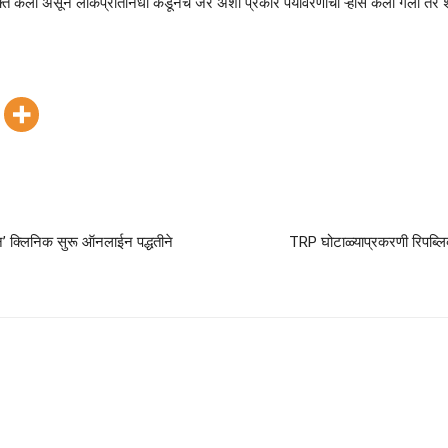
 व्यक्त केली असून लोकप्रतिनिधी कडूनच जर अशा प्रकारे पर्यावरणाचा ऱ्हास केला गेला 
यन’ क्लिनिक सुरू ऑनलाईन पद्धतीने
TRP घोटाळ्याप्रकरणी रिपब्लिक