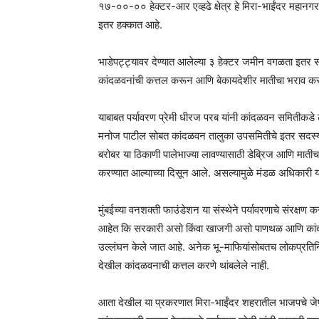
१७-००-०० हेक्टर-आर एव्हढे क्षेत्र हे मिरा-भाईंदर महानगरप
इतर हक्कात आहे.
भाडेपट्ट्यावर देण्यात आलेल्या ३ हेक्टर जमीन वगळता इतर स
कांदळवनांची कत्तल करून आणि बेकायदेशीर मातीचा भराव करू
याबाबत पर्यावरण प्रेमी धीरज परब यांनी कांदळवन समितीकडे
मनोज पाटील सोबत कांदळवन तालुका उपसमितीचे इतर सदस्य य
बरोबर या ठिकाणी पालेभाज्या लावण्यासाठी डेब्रिज आणि माती
करण्यात आल्याच्या दिसून आले. असल्यामुळे मंडळ अधिकारी यां
मुंबईच्या वनशक्ती फाउंडेशन या संस्थेने पर्यावरणाचे संरक्
आहेत कि सरकारी असो किंवा खाजगी असो पाणथळ आणि कांदळवन क
उल्लंघन केले जात आहे. अनेक भू-माफियांसोबतच लोकप्रतिनिध
देखील कांदळवनाची कत्तल करणे थांबलेले नाही.
आता देखील या प्रकरणात मिरा-भाईंदर शहरातील भाजपचे जेष्