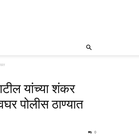
दाखल
टील यांच्या शंकर
वघर पोलीस ठाण्यात
0