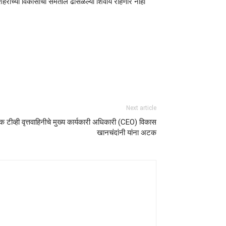
तर शहराच्या विकासाचा समतोल ढासळल्या शिवाय राहणार नाही
Next article
 टीव्ही वृत्तवाहिनीचे मुख्य कार्यकारी अधिकारी (CEO) विकास
खानचंदांनी यांना अटक