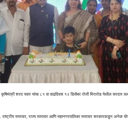
ष, माजी कृषिमंत्री शरद पवार यांचा ८१ वा वाढदिवस १२ डिसेंबर रोजी मिरारोड येथील सरदार
ेले. राष्ट्रीय स्तरावर, राज्य स्तरावर आणि महानगरपालिका स्तरावर सरकारकडून अनेक योजन