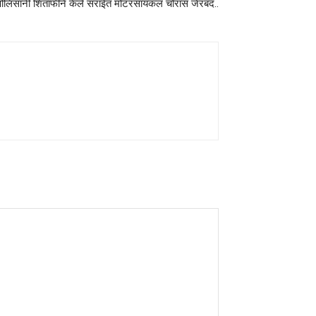
 पोलिसांनी शिताफीने केले सराईत मोटरसायकल चोरास जेरबंद..