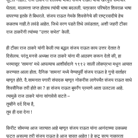
घेतला. मालमत्ता जप्त होताच त्यांची भाषा बदलली. पत्रकार परिषदेत शिवराळ भाषा
वापरण्या इतके ते बिथरले. संजय राऊत नेमके शिवसेनेचे की राष्ट्रवादीचे हेच
कळतच नाही.ते लवंडे आहेत. जिथे वरण पडते तिथे लवंडतात, अशी जहरी टीका
राज ठाकरेंनी त्यांच्या “उत्तर सभेत” केली.
ही टीका राज ठाकरे यांनी केली त्या बद्धल संजय राऊत काय उत्तर देतात ते
दिसेलच. परंतू मनसे अध्यक्ष राज ठाकरे यांना मी आठवण करून देतो की, हा
भस्मासूर ‘सामना’ मधे आपल्याच आशीर्वादाने १९९२ साली लोकप्रभा मधुन आयात
करण्यात आला होता. दैनिक ‘सामना’ मध्ये येण्यापुर्वी संजय राऊत हे गुन्हे वार्ताहर
म्हणून होते. दै.सामनात पगारी संपादक म्हणून नोकरीस लागेपर्यंत संजय राऊत साधे
शिवसैनिक तरी होते का ? हा संजय राऊत बुमरँग प्रमाणे आता उलटला आहे.
त्यामुळे राज ठाकरे यांना सांगावेसे वाटते –
तुम्हीने दर्द दिया है,
तुम ही दवा देना !
किरीट सोमय्या आज जात्यात आहे म्हणून संजय राऊत यांना आनंदाच्या उकळ्या
फुटत असल्या तरी संजय राऊत हे आज सुपात आहेत ! हे कटू सत्य नाकारता