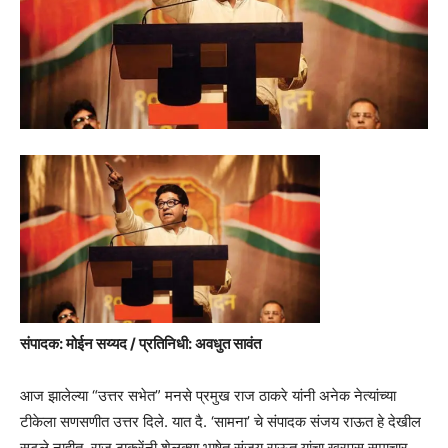
संपादक: मोईन सय्यद / प्रतिनिधी: अवधुत सावंत
आज झालेल्या “उत्तर सभेत” मनसे प्रमुख राज ठाकरे यांनी अनेक नेत्यांच्या
टीकेला सणसणीत उत्तर दिले. यात दै. ‘सामना’ चे संपादक संजय राऊत हे देखील
सुटले नाहीत. राज ठाकरेंनी शेलक्या भाषेत संजय राऊत यांचा खरपुस समाचार