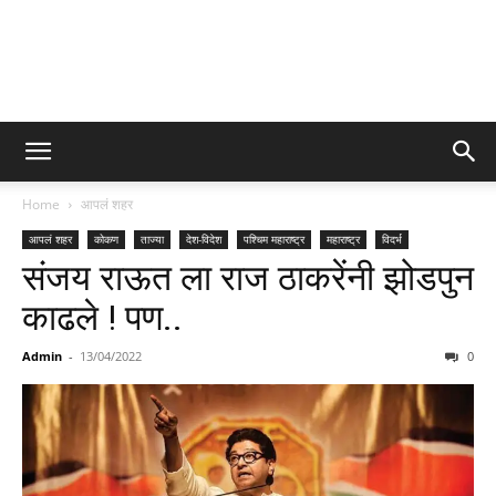
Home
आपलं शहर
आपलं शहर
कोकण
ताज्या
देश-विदेश
पश्चिम महाराष्ट्र
महाराष्ट्र
विदर्भ
संजय राऊत ला राज ठाकरेंनी झोडपुन
काढले ! पण..
Admin
-
13/04/2022
0