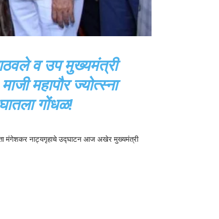
आठवले व उप मुख्यमंत्री
ाजी महापौर ज्योत्स्ना
 घातला गोंधळ!
ी लता मंगेशकर नाट्यगृहाचे उद्घाटन आज अखेर मुख्यमंत्री