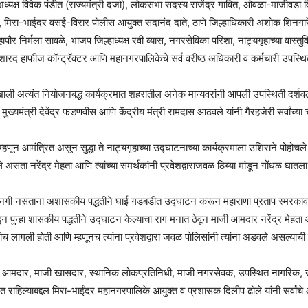
ध्यक्ष विवेक पंडीत (राज्यमंत्री दर्जा), लोकसभा सदस्य राजेंद्र गावित, ओवळा-माजीव
मिरा-भाईंदर वसई-विरार पोलीस आयुक्त सदानंद दाते, ठाणे जिल्हाधिकारी अशोक शिनगारे
निर्मला सावळे, भाजप जिल्हाध्यक्ष रवी व्यास, नगरसेविका परिशा, नाट्यगृहाच्या वास्तु
रद हाफीज कॉन्ट्रॅक्टर आणि महानगरपालिकेचे सर्व वरीष्ठ अधिकारी व कर्मचारी उपस्थित
नाखाली अत्यंत नियोजनबद्ध कार्यक्रमात शहरातील अनेक मान्यवरांनी आपली उपस्थिती दर्
ुख्यमंत्री देवेंद्र फडणवीस आणि केंद्रीय मंत्री रामदास आठवले यांनी गैरहजेरी सर्वांच्या 
म्हणून आमंत्रित असून सुद्धा ते नाट्यगृहाच्या उद्घाटनाच्या कार्यक्रमाला उशिराने पोहोचल
ले असता नरेंद्र मेहता आणि त्यांच्या समर्थकांनी प्रवेशद्वाराजवळ ठिय्या मांडून गोंधळ घातला
 परवानगी नसताना अशासकीय पद्धतीने घाई गडबडीत उद्घाटन करून महाराणा प्रताप स्मरकावर 
 पुन्हा शासकीय पद्धतीने उद्घाटन केल्याचा राग मनात ठेवून माजी आमदार नरेंद्र मेहता आणि 
लागली होती आणि म्हणूनच त्यांना प्रवेशद्वारा जवळ पोलिसांनी त्यांना अडवले असल्याच
माजी आमदार, माजी खासदार, स्थानिक लोकप्रतिनिधी, माजी नगरसेवक, उपस्थित नागरिक, उपस्
ित राहिल्याबद्दल मिरा-भाईंदर महानगरपालिके आयुक्त व प्रशासक दिलीप ढोले यांनी सर्वांचे