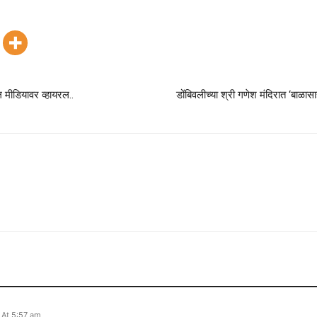
 मीडियावर व्हायरल..
डोंबिवलीच्या श्री गणेश मंदिरात ‘बाळास
 At 5:57 am