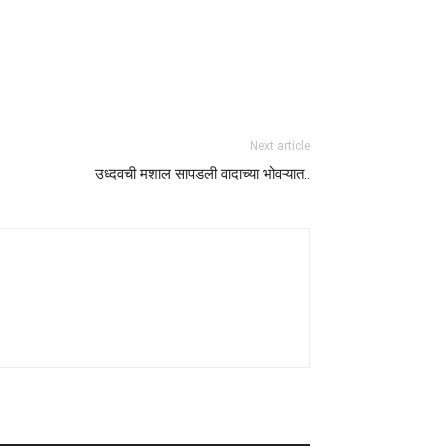
Next article
उध्दवची मशाल सापडली वादाच्या भोवऱ्यात..