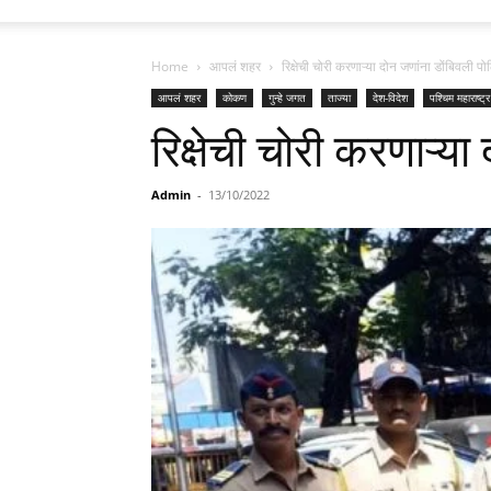
Home
आपलं शहर
रिक्षेची चोरी करणाऱ्या दोन जणांना डोंबिवली पो
आपलं शहर
कोकण
गुन्हे जगत
ताज्या
देश-विदेश
पश्चिम महाराष्ट्र
रिक्षेची चोरी करणाऱ्या
Admin
-
13/10/2022