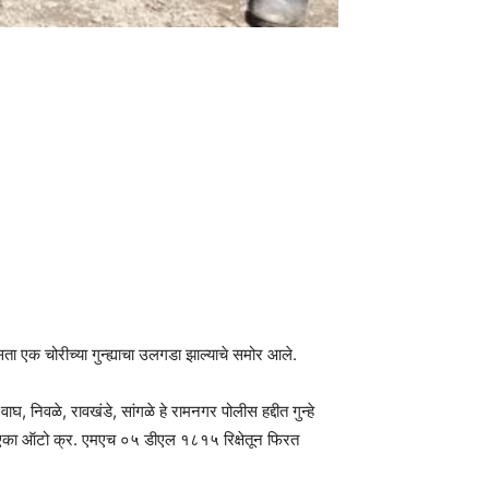
सता एक चोरीच्या गुन्ह्याचा उलगडा झाल्याचे समोर आले.
घ, निवळे, रावखंडे, सांगळे हे रामनगर पोलीस हद्दीत गुन्हे
्या एका ऑटो क्र. एमएच ०५ डीएल १८१५ रिक्षेतून फिरत