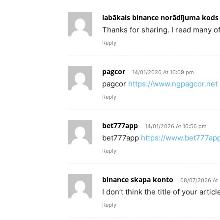
labākais binance norādījuma kods
Thanks for sharing. I read many of
Reply
pagcor
14/01/2026 At 10:09 pm
pagcor
https://www.ngpagcor.net
Reply
bet777app
14/01/2026 At 10:56 pm
bet777app
https://www.bet777app
Reply
binance skapa konto
08/07/2026 At 
I don’t think the title of your art
Reply