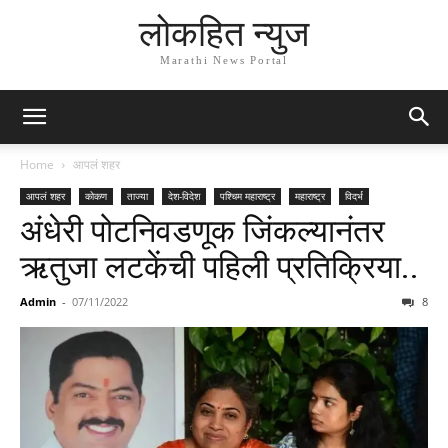
लोकहित न्युज
Marathi News Portal
Home
आपलं शहर
आपलं शहर
कोकण
ताज्या
देश-विदेश
पश्चिम महाराष्ट्र
महाराष्ट्र
विदर्भ
अंधेरी पोटनिवडणूक जिंकल्यानंतर
ऋतुजा लटकेंची पहिली प्रतिक्रिया..
Admin
-
07/11/2022
8