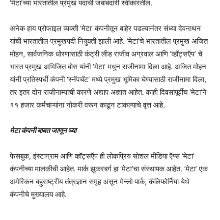
‘मेटा’च्या भारतातील प्रमुख पदाची जबाबदारी स्वीकारतील.
अनेक हाय प्रोफाइल व्यक्ती ‘मेटा’ कंपनीतून बाहेर पडल्यानंतर संध्या देवनाथन
यांची भारतातील प्रमुखपदी नियुक्ती झाली आहे. ‘मेटा’चे भारतातील प्रमुख अजित
मोहन, सार्वजनिक धोरणासाठी कंट्री लीड राजीव अग्रवाल आणि ‘व्हॉट्सऍप’ चे
भारत प्रमुख अभिजित बोस यांनी ‘मेटा’ मधुन राजीनामा दिला आहे. अजित मोहन
यांनी प्रतिस्पर्धी कंपनी ‘स्नॅपचॅट’ मध्ये प्रमुख भूमिका घेण्यासाठी राजीनामा दिला,
तर इतर दोन राजीनाम्यांची कारणे अद्याप अज्ञात आहेत. काही दिवसांपूर्वीच ‘मेटा’ने
११ हजार कर्मचाऱ्यांना नोकरी वरून काढून टाकल्याचे वृत्त आहे.
मेटा कंपनी बाबत जाणून घ्या
फेसबुक, इंस्टाग्राम आणि व्हॉट्सऍप ही लोकप्रिय सोशल मीडिया ऍप्स ‘मेटा’
कंपनीच्या मालकीची आहेत. मार्क झुकरबर्ग हा ‘मेटा’चा संस्थापक आहेत. ‘मेटा’ एक
अमेरिकन बहुराष्ट्रीय तंत्रज्ञान समूह असून मेन्लो पार्क, कॅलिफोर्निया येथे
कंपनीचे मुख्यालय आहे.