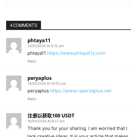
4 COMMENTS
phtaya11
14/01/2026 At 5:12 pm
phtaya11
https://www.phtaya11y.com
Reply
peryaplus
14/01/2026 At 10:52 pm
peryaplus
https://www.rsperyaplus.net
Reply
注册以获取100 USDT
16/04/2026 At 8:27 pm
Thank you for your sharing. I am worried that I
lack creative ideas. It is your article that makes