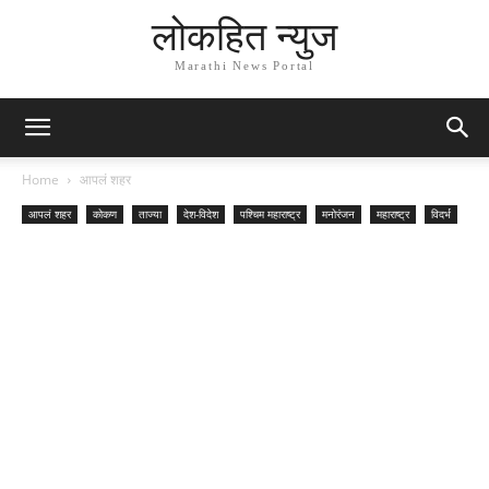
लोकहित न्युज
Marathi News Portal
Home
आपलं शहर
आपलं शहर
कोकण
ताज्या
देश-विदेश
पश्चिम महाराष्ट्र
मनोरंजन
महाराष्ट्र
विदर्भ