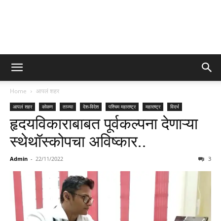
Home
आपलं शहर
आपलं शहर
कोकण
ताज्या
देश-विदेश
पश्चिम महाराष्ट्र
महाराष्ट्र
विदर्भ
हृदयविकाराबाबत पूर्वकल्पना देणाऱ्या
स्थेथॉस्कोपचा अविष्कार..
Admin
-
22/11/2022
3