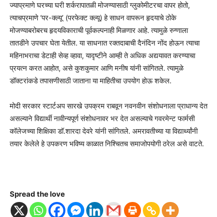
ज्याप्रमाणे घरच्या घरी शर्करापातळी मोजण्यासाठी ग्लुकोमीटरचा वापर होतो,
त्याचप्रमाणे ‘पर-क्ल्यू’ (परफेक्ट क्ल्यू) हे साधन वापरून हृदयाचे ठोके
मोजण्याबरोबरच हृदयविकाराची पूर्वकल्पनाही मिळणार आहे. त्यामुळे रुग्णाला
तातडीने उपचार घेता येतील. या साधनात रक्तदाबाची दैनंदिन नोंद होऊन त्याचा
महिनाभराचा डेटाही सेव्ह व्हावा, यादृष्टीने आम्ही ते अधिक अद्ययावत करण्याचा
प्रयत्न करत आहोत, असे कुशकुमार आणि मनीष यांनी सांगितले. त्यामुळे
डॉक्टरांकडे तपासणीसाठी जाताना या माहितीचा उपयोग होऊ शकेल.
मोदी सरकार स्टार्टअप सारखे उपक्रम राबवून नवनवीन संशोधनाला प्राधान्य देत
असल्याने विद्यार्थी नावीन्यपूर्ण संशोधनावर भर देत असल्याचे गवरमेन्ट फार्मसी
कॉलेजच्या शिक्षिका डॉ.शारदा देवरे यांनी सांगितले. अमरावतीच्या या विद्यार्थ्यांनी
तयार केलेले हे उपकरण भविष्य काळात निश्चितच समाजोपयोगी ठरेल असे वाटते.
Spread the love