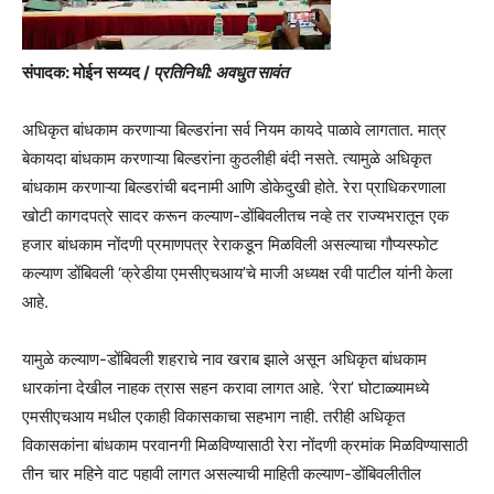
संपादक: मोईन सय्यद /
प्रतिनिधी: अवधुत सावंत
अधिकृत बांधकाम करणाऱ्या बिल्डरांना सर्व नियम कायदे पाळावे लागतात. मात्र
बेकायदा बांधकाम करणाऱ्या बिल्डरांना कुठलीही बंदी नसते. त्यामुळे अधिकृत
बांधकाम करणाऱ्या बिल्डरांची बदनामी आणि डोकेदुखी होते. रेरा प्राधिकरणाला
खोटी कागदपत्रे सादर करून कल्याण-डोंबिवलीतच नव्हे तर राज्यभरातून एक
हजार बांधकाम नोंदणी प्रमाणपत्र रेराकडून मिळविली असल्याचा गौप्यस्फोट
कल्याण डोंबिवली ‘क्रेडीया एमसीएचआय’चे माजी अध्यक्ष रवी पाटील यांनी केला
आहे.
यामुळे कल्याण-डोंबिवली शहराचे नाव खराब झाले असून अधिकृत बांधकाम
धारकांना देखील नाहक त्रास सहन करावा लागत आहे. ‘रेरा’ घोटाळ्यामध्ये
एमसीएचआय मधील एकाही विकासकाचा सहभाग नाही. तरीही अधिकृत
विकासकांना बांधकाम परवानगी मिळविण्यासाठी रेरा नोंदणी क्रमांक मिळविण्यासाठी
तीन चार महिने वाट पहावी लागत असल्याची माहिती कल्याण-डोंबिवलीतील