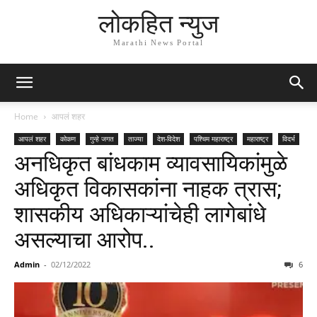
लोकहित न्युज
Marathi News Portal
Home
आपलं शहर
आपलं शहर
कोकण
गुन्हे जगत
ताज्या
देश-विदेश
पश्चिम महाराष्ट्र
महाराष्ट्र
विदर्भ
अनधिकृत बांधकाम व्यावसायिकांमुळे
अधिकृत विकासकांना नाहक त्रास;
शासकीय अधिकाऱ्यांचेही लागेबांधे
असल्याचा आरोप..
Admin
-
02/12/2022
6