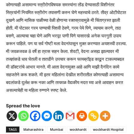
कोणत्याही असामान्य स्त्रीरोगविषयक समस्यांना तोंड देण्यासाठी विशीनंतर
स्त्रियांनी नियमित स्त्रीरोग तपासणी करुन घेणे महत्त्वाचे ठरते. तीव्र ओटीपोटात
दुखणे आणि मासिक पाळीच्या वेळी होणाऱ्या रक्तस्रावामुळे मी चिंताग्रस्त झाली
होती. मी पोटावर गरम पाण्याची पिशवी ठेवणे, गरम पेये पिणे, व्यायाम करणे, ताठ
बसणे, आल्याचा चहा घेणे आणि भरपूर पाणी पिणे यासारखे अनेक घरगुती उपाय
करून पाहिले. पण या सर्व गोष्टी मला वेदनांपासून मुक्त करण्यात अयशस्वी ठरल्या.
मी जवळजवळ 8 वर्षे हा त्रास सहन केला. शेवटी, वेदना असह्य झाल्यावर मी
तज्ज्ञांकडे धाव घेतली व तातडीने उपचार करून फायब्रॉइड काढून टाकल्याबद्दल
मी डॉक्टरांचे आभार मानते. मी आता वेदनामुक्त आहे आणि माझी दैनंदिन कामे
सहजतेने करू शकते. मी इतर महिलांना देखील शरीरातील कोणत्याही असामान्य
बदलांकडे दुर्लक्ष करू नका आणि तत्काळ वैद्यकीय मदत घ्या असे आवाहन करत
असल्याचेही या महिला रुग्णाने स्पष्ट केले.
Spread the love
TAGS
Maharashtra
Mumbai
wockhardt
wockhardt Hospital