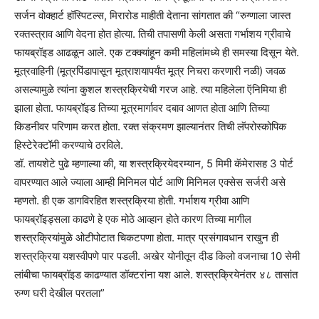
सर्जन वोक्हार्ट हॉस्पिटल्स, मिरारोड माहीती देताना सांगतात की “रुग्णाला जास्त
रक्तस्त्राव आणि वेदना होत होत्या. तिची तपासणी केली असता गर्भाशय ग्रीवाचे
फायब्रॉइड आढळून आले. एक टक्‍क्‍यांहून कमी महिलांमध्ये ही समस्या दिसून येते.
मूत्रवाहिनी (मूत्रपिंडापासून मूत्राशयापर्यंत मूत्र निचरा करणारी नळी) जवळ
असल्यामुळे त्यांना कुशल शस्त्रक्रियेची गरज आहे. त्या महिलेला ऍनिमिया ही
झाला होता. फायब्रॉइड तिच्या मूत्रमार्गावर दबाव आणत होता आणि तिच्या
किडनीवर परिणाम करत होता. रक्त संक्रमण झाल्यानंतर तिची लॅपरोस्कोपिक
हिस्टेरेक्टॉमी करण्याचे ठरविले.
डॉ. तायशेटे पुढे म्हणाल्या की, या शस्त्रक्रियेदरम्यान, 5 मिमी कॅमेरासह 3 पोर्ट
वापरण्यात आले ज्याला आम्ही मिनिमल पोर्ट आणि मिनिमल एक्सेस सर्जरी असे
म्हणतो. ही एक डागविरहित शस्त्रक्रिया होती. गर्भाशय ग्रीवा आणि
फायब्रॉइड्सला काढणे हे एक मोठे आव्हान होते कारण तिच्या मागील
शस्त्रक्रियांमुळे ओटीपोटात चिकटपणा होता. मात्र प्रसंगावधान राखुन ही
शस्त्रक्रिया यशस्वीपणे पार पडली. अखेर योनीतून दीड किलो वजनाचा 10 सेमी
लांबीचा फायब्रॉइड काढण्यात डॉक्टरांना यश आले. शस्त्रक्रियेनंतर ४८ तासांत
रुग्ण घरी देखील परतला”