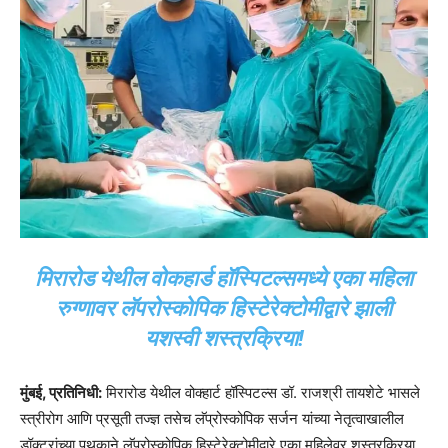
मिरारोड येथील वोकहार्ड हॉस्पिटल्समध्ये एका महिला
रुग्णावर लॅपरोस्कोपिक हिस्टेरेक्टोमीद्वारे झाली
यशस्वी शस्त्रक्रिया!
मुंबई, प्रतिनिधी:
मिरारोड येथील वोक्हार्ट हॉस्पिटल्स डॉ. राजश्री तायशेटे भासले
स्त्रीरोग आणि प्रसूती तज्ज्ञ तसेच लॅप्रोस्कोपिक सर्जन यांच्या नेतृत्वाखालील
डॉक्टरांच्या पथकाने लॅपरोस्कोपिक हिस्टेरेक्टोमीद्वारे एका महिलेवर शस्त्रक्रिया