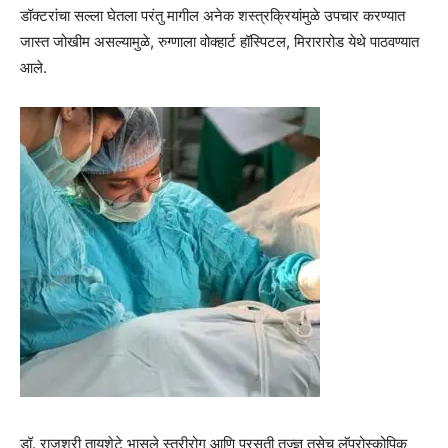
डॉक्टरांचा सल्ला घेतला परंतु मागील अनेक शस्त्रक्रियांमुळे उपचार करण्यात
जास्त जोखीम असल्यामुळे, रुग्णाला वोक्हार्ट हॉस्पिटल, मिरारारोड येथे पाठवण्यात
आले.
डॉ. राजश्री तायशेटे भासले स्त्रीरोग आणि प्रसूती तज्ज्ञ तसेच लॅप्रोस्कोपिक