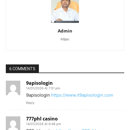
Admin
https:
6 COMMENTS
9apisologin
14/01/2026 At 7:51 pm
9apisologin
https://www.it9apisologin.com
Reply
777phl casino
14/01/2026 At 9:48 pm