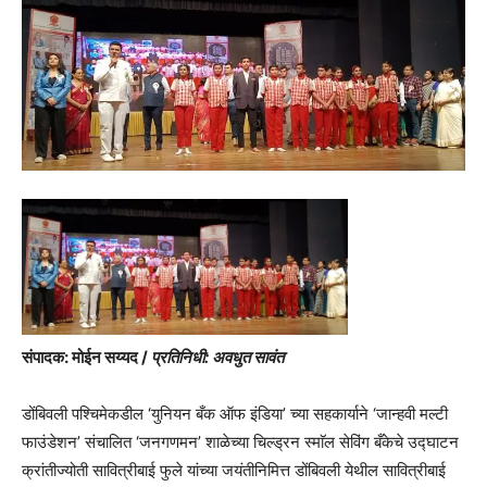
संपादक: मोईन सय्यद /
प्रतिनिधी: अवधुत सावंत
डोंबिवली पश्चिमेकडील ‘युनियन बँक ऑफ इंडिया’ च्या सहकार्याने ‘जान्हवी मल्टी
फाउंडेशन’ संचालित ‘जनगणमन’ शाळेच्या चिल्ड्रन स्माॅल सेविंग बँकेचे उद्घाटन
क्रांतीज्योती सावित्रीबाई फुले यांच्या जयंतीनिमित्त डोंबिवली येथील सावित्रीबाई