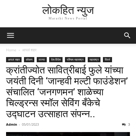
लोकहित न्युज
Marathi News Portal
Home
आपलं शहर
आपलं शहर
कोकण
ताज्या
देश-विदेश
पश्चिम महाराष्ट्र
महाराष्ट्र
विदर्भ
क्रांतीज्योत सावित्रीबाई फुले यांच्या
जयंती दिनी ‘जान्हवी मल्टी फाउंडेशन’
संचालित ‘जनगणमन’ शाळेच्या
चिल्ड्रन्स स्मॉल सेविंग बँकेचे
उद्घाटन उत्साहात संपन्न..
Admin
-
05/01/2023
3