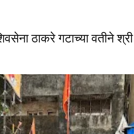
शिवसेना ठाकरे गटाच्या वतीने श्र