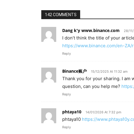
142 COMMENTS
Dang k'y www.binance.com
28/11
I don’t think the title of your art
https://www.binance.com/en-ZA/
Reply
Binance账户
15/12/2025 At 11:32 am
Thank you for your sharing. I am wo
question, can you help me?
https
Reply
phtaya10
14/01/2026 At 7:32 pm
phtaya10
https://www.phtaya10y.
Reply