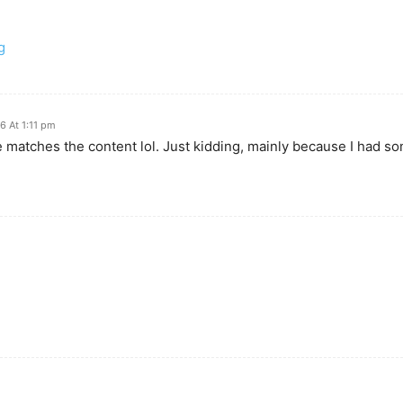
g
6 At 1:11 pm
icle matches the content lol. Just kidding, mainly because I had s