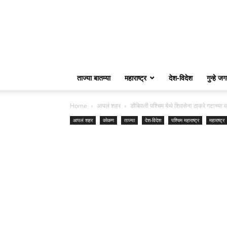
ताज्या बातम्या
महाराष्ट्र
देश-विदेश
गुन्हे ज
Home
आपलं शहर
डोंबिवली पश्चिम येथे शिवसेना ठाकरे गटाच्या 
आपलं शहर
कोकण
ताज्या
देश-विदेश
पश्चिम महाराष्ट्र
महाराष्ट्र