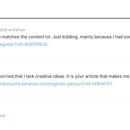
/2025 At 3:54 pm
icle matches the content lol. Just kidding, mainly because I had s
register?ref=B4EPR6J0
rried that I lack creative ideas. It is your article that makes me
://accounts.binance.com/register-person?ref=IXBIAFVY
com