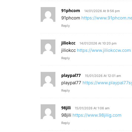
91phcom
14/01/2026 At 9:56 pm
91phcom
https://www.91phcom.n
Reply
jiliokcc
14/01/2026 At 10:20 pm
jiliokcc
https://www.jiliokccw.com
Reply
playpal77
15/01/2026 At 12:01 am
playpal77
https://www.playpal77s
Reply
98jili
15/01/2026 At 1:06 am
98jili
https://www.98jilig.com
Reply