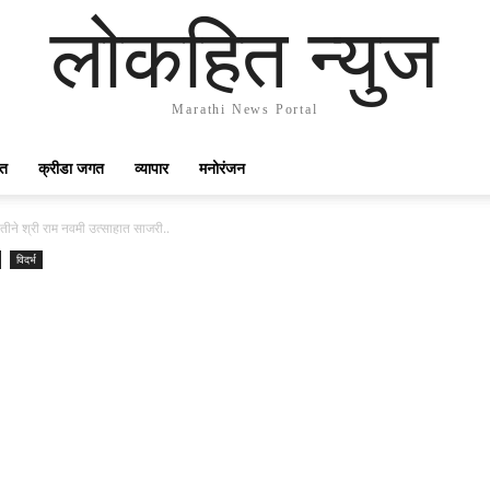
लोकहित न्युज
Marathi News Portal
गत
क्रीडा जगत
व्यापार
मनोरंजन
वतीने श्री राम नवमी उत्साहात साजरी..
विदर्भ