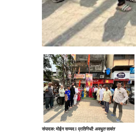
संपादक: मोईन सय्यद l
प्रतिनिधी: अवधुत सावंत