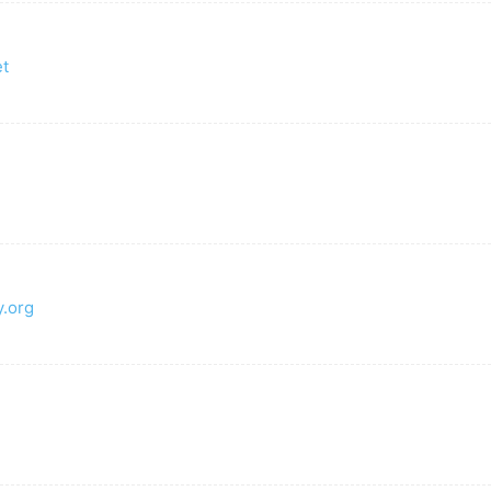
et
y.org