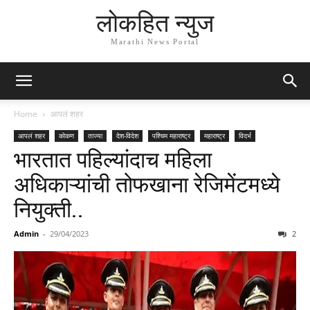
लोकहित न्युज
Marathi News Portal
Home
आपलं शहर
आपलं शहर
कोकण
ताज्या
देश-विदेश
पश्चिम महाराष्ट्र
महाराष्ट्र
विदर्भ
भारतात पहिल्यांदाच महिला
अधिकाऱ्यांची तोफखाना रेजिमेंटमध्ये
नियुक्ती..
Admin
-
29/04/2023
2