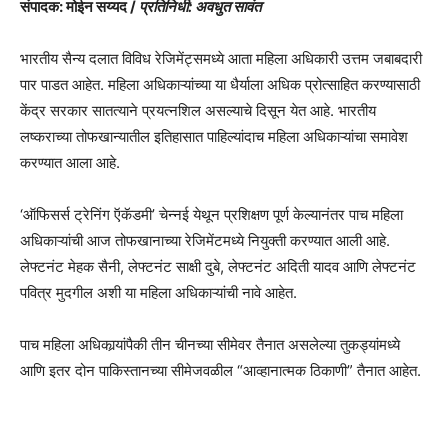
संपादक: मोईन सय्यद /
प्रतिनिधी: अवधुत सावंत
भारतीय सैन्य दलात विविध रेजिमेंट्समध्ये आता महिला अधिकारी उत्तम जबाबदारी
पार पाडत आहेत. महिला अधिकाऱ्यांच्या या धैर्याला अधिक प्रोत्साहित करण्यासाठी
केंद्र सरकार सातत्याने प्रयत्नशिल असल्याचे दिसून येत आहे. भारतीय
लष्कराच्या तोफखान्यातील इतिहासात पाहिल्यांदाच महिला अधिकाऱ्यांचा समावेश
करण्यात आला आहे.
‘ऑफिसर्स ट्रेनिंग ऍकॅडमी’ चेन्नई येथून प्रशिक्षण पूर्ण केल्यानंतर पाच महिला
अधिकाऱ्यांची आज तोफखानाच्या रेजिमेंटमध्ये नियुक्ती करण्यात आली आहे.
लेफ्टनंट मेहक सैनी, लेफ्टनंट साक्षी दुबे, लेफ्टनंट अदिती यादव आणि लेफ्टनंट
पवित्र मुदगील अशी या महिला अधिकाऱ्यांची नावे आहेत.
पाच महिला अधिकार्‍यांपैकी तीन चीनच्या सीमेवर तैनात असलेल्या तुकड्यांमध्ये
आणि इतर दोन पाकिस्तानच्या सीमेजवळील “आव्हानात्मक ठिकाणी” तैनात आहेत.