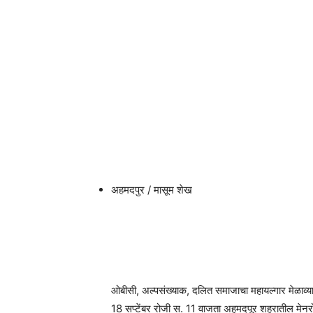
अहमदपुर / मासूम शेख
ओबीसी, अल्पसंख्याक, दलित समाजाचा महायल्गार मेळाव्
18 सप्टेंबर रोजी स. 11 वाजता अहमदपूर शहरातील मेनर