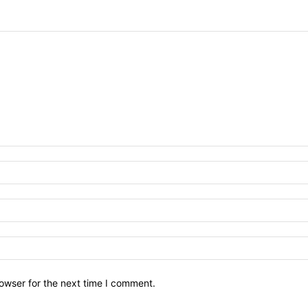
owser for the next time I comment.