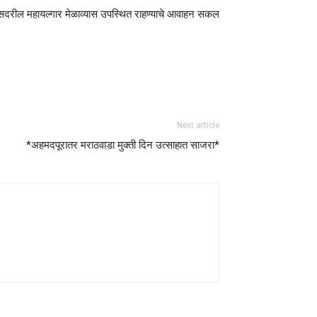
ने सदरील महायल्गार मेळाव्यास उपस्थित राहण्याचे आवाहन सकल
Next article
*अहमदपूरातर मराठवाडा मुक्ती दिन उत्साहात साजरा*