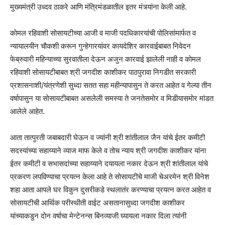
मुख्यमंत्री उध्दव ठाकरे आणि मंत्रिमंडळातील इतर मंत्र्यांना केली आहे.
काेमल रहिवाशी साेसायटीच्या आजी व माजी पदधिकारयांची पाेलिसांमार्फत व
न्यायालयीन चाैकशी करून गुन्हेगारयांवर कायदेशिर कारवाईबाबत निवेदन
फेब्रुवारी महिन्याच्या सुरवातीला देऊन अजुन कारवाई झालेली नाही व काेमल
रहिवाशी साेसायटीबाबत श्री जगदीश काशीकर पाठपुरावा निगडीत सरकारी
प्रशासनाशी/यंत्रणेशी सुध्दा सतत सहा महीन्यापासुन ते करत आहेत व गेल्या तीन
वर्षापासुन या साेसायटीबाबत असलेली समस्या ते जनतेसमाेर व मिडीयासमाेर मांडत
आलेले आहेत.
आता तात्पुरती जबाबदारी घेऊन व ज्यांनी श्री शांतीलाल जैन यांचे ईतर कमीटी
सदस्यांच्या सहाय्याने व्याज माफ केले व ताेच न्याय श्री जगदीश काशीकर यांना
ईतर कमीटी व सभासदांच्या सहाय्याने दयायला नकार देऊन श्री शांतीलाल यांचे
प्रकरण लपविण्याचा प्रयत्न केला आहे ते साेसायटीचे माजी चेअरमेन श्री विनेश
शहा आता आपले घर विकुन दुसरीकडे स्थलातंर करण्याचा प्रयत्न करत आहेत व
साेसायटीची आर्थिक परीस्थीती वाईट असतानासुध्दा जगदीश काशीकर
यांच्याकडुन दाेन वर्षाचा मेन्टेनन्स बिनव्याजी घ्यायला नकार दिला त्यांनी