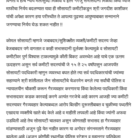
विनंती व हाच न्याय मलासुध्दा मिळावा व इतर गरजु सभासदांना मिळावा किंवा व्याज
माफीचा निर्यय बदलण्यात यावा ही साैसायटी कमीटीकडुन श्री जगदीश काशीकर
यांची अपेक्षा कारण हया परीस्थीत ते आपल्या पुढच्या आयुष्याबाबत सन्मानाने
जगण्याचा निर्यय घेऊ शकत नाहीत !!
काेमल साेसायटी म्हणजे जबाबदार/सुशिक्क्षीत व्यक्ती/कमीटी सदस्य जेव्हा
बेजबाबदार पणे वागतात व काही सभासदानी दुर्लक्श केल्यामुळे व साेसायटी
कमीटीवर पुर्ण विश्वास टाकल्यामुळे कीती बिकट अवस्थेत आहे याचे एक ऊत्तम
ऊदाहरण असुन सर्व कमीटी सदस्यांची जे १५ ते २५ वषाॅपासुन आजपयॅत
साेसायटी पदधिकारी म्हणुन व्यवस्था बघत हाेते त्या सर्व पदधिकारयांची ज्यांच्या
सहाय्याने श्री शांतीलाल जैन साेसायटीचे चेअरमेन बनले त्या सर्वांची पाेलिस व
न्यायालयीन चाैकशी करून गैरव्यवहार करणारया किंवा केलेल्या पदधिकारी किंवा
सभासदावर कडक कारवाई करणे अत्यंत गरजेचे आहे कारण आजही ज्या कमीटी
सदस्यावर गैरव्यवहार केल्याबध्दल आराेप बिल्डीग दुरूस्तीबाबत व चुकीच्या पध्दतीने
एखादया व्यक्तीचे खाते बंद केले आहे व माहीती लपवली आहे किंवा ज्यांनी अफवा
उडविली आहे तेच साेसायटी चालवत असुन काेणताही सभासद हा गैरव्यवहार
मांडण्यासाठी अजुन पुढेे येत नाहीत कारण या अगाेदर संगनमताने गैरव्यवहार
झालेला आहे (अजुन काेणीही स्थानीक पाेलिस स्टेशन व महानगर पालिकेला