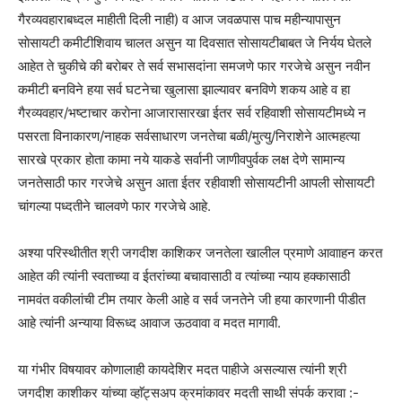
गैरव्यवहाराबध्दल माहीती दिली नाही) व आज जवळपास पाच महीन्यापासुन
साेसायटी कमीटीशिवाय चालत असुन या दिवसात साेसायटीबाबत जे निर्यय घेतले
आहेत ते चुकीचे की बराेबर ते सर्व सभासदांना समजणे फार गरजेचे असुन नवीन
कमीटी बनविने हया सर्व घटनेचा खुलासा झाल्यावर बनविणे शकय आहे व हा
गैरव्यवहार/भष्टाचार कराेना आजारासारखा ईतर सर्व रहिवाशी साेसायटीमध्ये न
पसरता विनाकारण/नाहक सर्वसाधारण जनतेचा बळी/मुत्यु/निराशेने आत्महत्या
सारखे प्रकार हाेता कामा नये याकडे सर्वानी जाणीवपुर्वक लक्ष देणे सामान्य
जनतेसाठी फार गरजेचे असुन आता ईतर रहीवाशी साेसायटीनी आपली साेसायटी
चांगल्या पध्दतीने चालवणे फार गरजेचे आहे.
अश्या परिस्थीतीत श्री जगदीश काशिकर जनतेला खालील प्रमाणे आवााहन करत
आहेत की त्यांनी स्वताच्या व ईतरांच्या बचावासाठी व त्यांच्या न्याय हक्कासाठी
नामवंत वकीलांची टीम तयार केली आहे व सर्व जनतेने जी हया कारणानी पीडीत
आहे त्यांनी अन्याया विरूध्द आवाज ऊठवावा व मदत मागावी.
या गंभीर विषयावर कोणालाही कायदेशिर मदत पाहीजे असल्यास त्यांनी श्री
जगदीश काशीकर यांच्या व्हाॅट्सअप क्रमांकावर मदती साथी संपर्क करावा :-