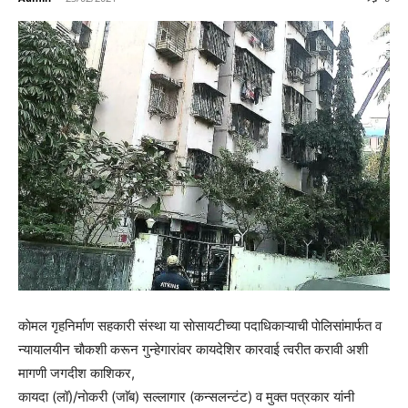
काेमल गृहनिर्माण सहकारी संस्था या साेसायटीच्या पदाधिकाऱ्याची पाेलिसांमार्फत व
न्यायालयीन चाैकशी करून गुन्हेगारांवर कायदेशिर कारवाई त्वरीत करावी अशी
मागणी जगदीश काशिकर,
कायदा (लॉ)/नाेकरी (जाॅब) सल्लागार (कन्सलन्टंट) व मुक्त पत्रकार यांनी