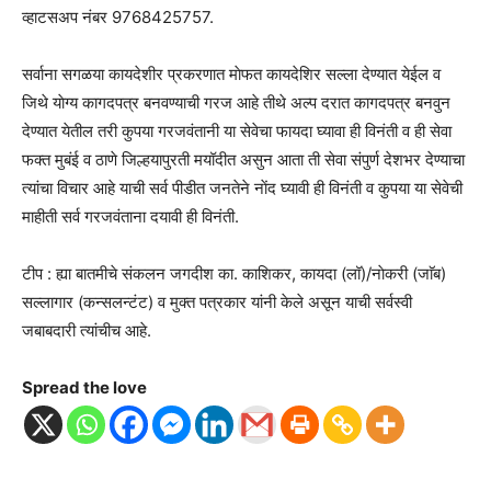
व्हाटसअप नंबर 9768425757.
सर्वाना सगळया कायदेशीर प्रकरणात माेफत कायदेशिर सल्ला देण्यात येईल व
जिथे याेग्य कागदपत्र बनवण्याची गरज आहे तीथे अल्प दरात कागदपत्र बनवुन
देण्यात येतील तरी कुपया गरजवंतानी या सेवेचा फायदा घ्यावा ही विनंती व ही सेवा
फक्त मुबंई व ठाणे जिल्हयापुरती मयॉदीत असुन आता ती सेवा संपुर्ण देशभर देण्याचा
त्यांचा विचार आहे याची सर्व पीडीत जनतेने नाेंद घ्यावी ही विनंती व कुपया या सेवेची
माहीती सर्व गरजवंताना दयावी ही विनंती.
टीप : ह्या बातमीचे संकलन जगदीश का. काशिकर, कायदा (लॉ)/नाेकरी (जाॅब)
सल्लागार (कन्सलन्टंट) व मुक्त पत्रकार यांनी केले असून याची सर्वस्वी
जबाबदारी त्यांचीच आहे.
Spread the love