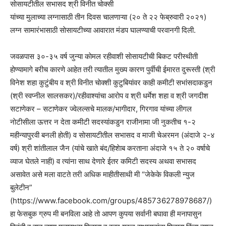
साेसायटीतील सभासद श्री विनीत चाेक्सी
यांच्या मुलाच्या लग्नासाठी तीन दिवस चालणाऱ्या (२० ते २२ फेब्रुवारी २०२१)
लग्न सामारंभासाठी साेसायटीच्या आवारात मंडप घालण्याची परवानगी दिली.
जवळपास ३०-३५ वर्ष जुन्या काेमल रहीवाशी साेसायटीची बिकट परीस्थीती
हाेण्यामागे बरीच कारणे आहेत तरी त्यातील मुख्य कारण पुर्वीची ईमारत दुरूस्ती (श्री
विनेश शहा कुटुंबीय व श्री विनीत चाेक्शी कुटुबियांवर काही कमीटी सभांसदाकडुन
(श्री स्वप्नील सालसकर)/रहीवाश्यांचा आराेप व श्री धर्मेश शहा व श्री जगदीश
सटाणेकर – सटाणेकर ज्वेलल्सचे मालक/भागीदार, गिरगाव यांच्या लीगल
नाेटीसीला ऊत्तर न देता कमीटी सदस्यांकडुन राजीनामा जी नुकतीच १-२
महीन्यापुरवी बनली हाेती) व साेसायटीतील सभासद व माजी चेअरमन (अंदाजे २-४
वर्ष) श्री शांतीलाल जैन (यांचे खाते बंद/हिशेाब करताना अंदाजे १५ ते २० वर्षाचे
व्याज घेतले नाही) व त्यांना साथ देणारे ईतर कमिटी सदस्य अथवा सभासद
असावेत असे मला वाटते तरी अधिक माहीतीसाथी मी “जेकेके विकली न्युज
बुलेटीन”
(https://www.facebook.com/groups/485736278978687/)
हा फेसबुक ग्रुप मी बनविला आहे ताे आपण कुपया सर्वानी बघावा ही मनापासुन