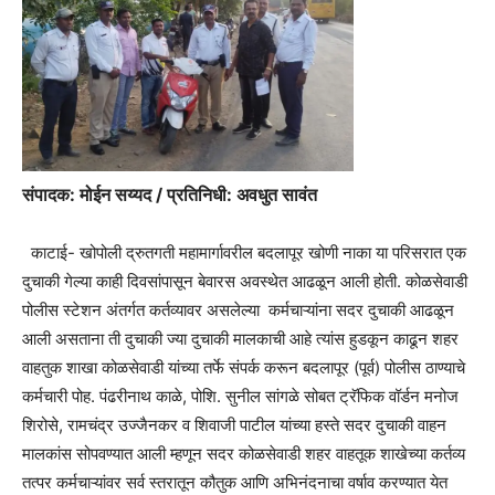
संपादक: मोईन सय्यद / प्रतिनिधी: अवधुत सावंत
काटाई- खोपोली द्रुतगती महामार्गावरील बदलापूर खोणी नाका या परिसरात एक
दुचाकी गेल्या काही दिवसांपासून बेवारस अवस्थेत आढळून आली होती. कोळसेवाडी
पोलीस स्टेशन अंतर्गत कर्तव्यावर असलेल्या कर्मचाऱ्यांना सदर दुचाकी आढळून
आली असताना ती दुचाकी ज्या दुचाकी मालकाची आहे त्यांस हुडकून काढून शहर
वाहतुक शाखा कोळसेवाडी यांच्या तर्फे संपर्क करून बदलापूर (पूर्व) पोलीस ठाण्याचे
कर्मचारी पोह. पंढरीनाथ काळे, पोशि. सुनील सांगळे सोबत ट्रॅफिक वॉर्डन मनोज
शिरोसे, रामचंद्र उज्जैनकर व शिवाजी पाटील यांच्या हस्ते सदर दुचाकी वाहन
मालकांस सोपवण्यात आली म्हणून सदर कोळसेवाडी शहर वाहतूक शाखेच्या कर्तव्य
तत्पर कर्मचाऱ्यांवर सर्व स्तरातून कौतुक आणि अभिनंदनाचा वर्षाव करण्यात येत