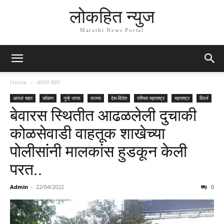
लोकहित न्युज
Marathi News Portal
Home
आपलं शहर
आपलं शहर
कोकण
गुन्हे जगत
ताज्या
देश-विदेश
पश्चिम महाराष्ट्र
महाराष्ट्र
विदर्भ
बेवारस स्थितीत आढळलेली दुचाकी
कोळसेवाडी वाहतूक शाखेच्या
पोलीसांनी मालकांस हुडकून केली
परत..
Admin
-
22/04/2022
0