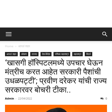
Home
आपलं शहर
आपलं शहर
कोकण
ताज्या
देश-विदेश
पश्चिम महाराष्ट्र
महाराष्ट्र
विदर्भ
‘खासगी हॉस्पिटलमध्ये उपचार घेऊन
मंत्रीच करत आहेत सरकारी पैशांची
उधळपट्टी’; प्रवीण दरेकर यांची राज्य
सरकारवर बोचरी टीका..
Admin
-
22/04/2022
0