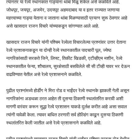
त्यानंतर या रेल्वे स्थानकात गाड्यांना थांबा मिळू शकेल असे कळविले आहे.
जोधपूर, जयपूर, अजमेर, उदयपूर अहमदाबाद या व इतर राज्यात जाणाऱ्या
महत्त्वाच्या गाड्या येताना व जाताना थांबा मिळण्यासाठी प्रयत्न सुरू ठेवणार आहे
असे खासदार राजन विचारे यांच्याकडून सांगण्यात आले आहे.
खासदार राजन विचारे यांनी पश्चिम रेल्वेला विचारलेल्या प्रश्नांवर उत्तर देताना
रेल्वे प्रशासनाकडून या दोन्ही रेल्वे स्थानकातील पादचारी पूल, ज्येष्ठ
नागरिकांसाठी सरकते जिने, लिफ्ट, तिकीट खिडकी, एटीव्हीएम मशीन, रेल्वे
स्थानकातील फेऱ्या, शौचालय, सुरक्षेसाठी बसविलेले सी सी टीव्ही यावर भर देऊन
वाढविण्यात येतील असे रेल्वे प्रशासनाने कळविले.
पुढील प्रश्नांमध्ये होर्डींग ने मिरा रोड व भाईंदर रेल्वे स्थानके झाकली गेली असून
नागरिकांना अडथळा ठरत आहेत ती दुसऱ्या ठिकाणी स्थलांतरित करावी अशी
मागणी वारंवार करून सुद्धा रेल्वे प्रशासन याकडे दुर्लक्ष करीत आहे असा सवाल
त्यांनी यावेळी केला. त्यावर बाधित ठरणारी सर्व होल्डिंग काढून दुसऱ्या ठिकाणी
स्थलांतरित केली जातील असे रेल्वे प्रशासनाने कळविले आहे.
पुढील प्रश्नांमध्ये खासदार राजन विचारे यांनी भाईंदर पश्चिम फाटक रोड येथील