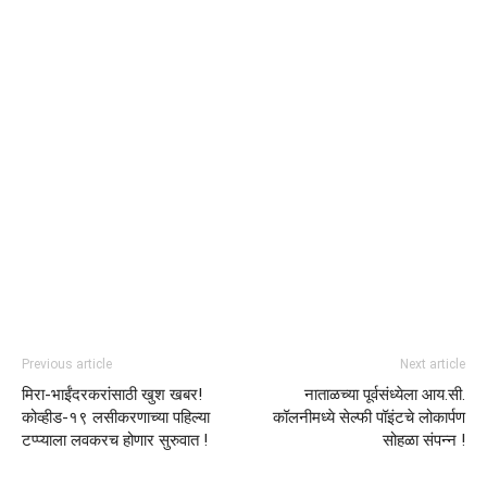
Previous article
Next article
मिरा-भाईंदरकरांसाठी खुश खबर!
नाताळच्या पूर्वसंध्येला आय.सी.
कोव्हीड-१९ लसीकरणाच्या पहिल्या
कॉलनीमध्ये सेल्फी पॉइंटचे लोकार्पण
टप्प्याला लवकरच होणार सुरुवात !
सोहळा संपन्न !