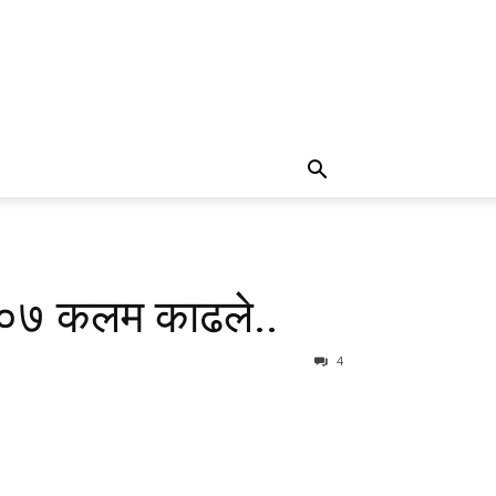
 ३०७ कलम काढले..
4