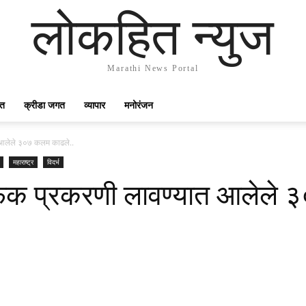
लोकहित न्युज
Marathi News Portal
गत
क्रीडा जगत
व्यापार
मनोरंजन
त आलेले ३०७ कलम काढले..
महाराष्ट्र
विदर्भ
ईफेक प्रकरणी लावण्यात आलेले