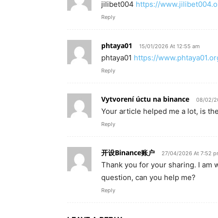
jilibet004
https://www.jilibet004.o
Reply
phtaya01
15/01/2026 At 12:55 am
phtaya01
https://www.phtaya01.or
Reply
Vytvorení úctu na binance
08/02/2
Your article helped me a lot, is t
Reply
开设Binance账户
27/04/2026 At 7:52 
Thank you for your sharing. I am wo
question, can you help me?
Reply