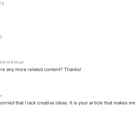
rg
g
026 At 8:05 pm
here any more related content? Thanks!
pm
rried that I lack creative ideas. It is your article that makes me