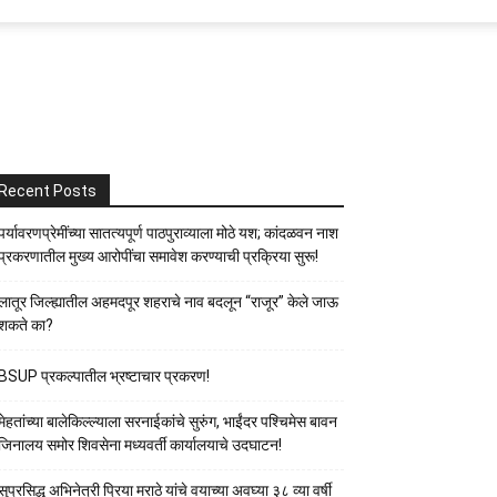
Recent Posts
पर्यावरणप्रेमींच्या सातत्यपूर्ण पाठपुराव्याला मोठे यश; कांदळवन नाश
प्रकरणातील मुख्य आरोपींचा समावेश करण्याची प्रक्रिया सुरू!
लातूर जिल्ह्यातील अहमदपूर शहराचे नाव बदलून “राजूर” केले जाऊ
शकते का?
BSUP प्रकल्पातील भ्रष्टाचार प्रकरण!
मेहतांच्या बालेकिल्ल्याला सरनाईकांचे सुरुंग, भाईंदर पश्चिमेस बावन
जिनालय समोर शिवसेना मध्यवर्ती कार्यालयाचे उदघाटन!
सुप्रसिद्ध अभिनेत्री प्रिया मराठे यांचे वयाच्या अवघ्या ३८ व्या वर्षी